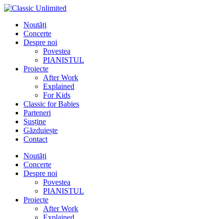
Noutăți
Concerte
Despre noi
Povestea
PIANISTUL
Proiecte
After Work
Explained
For Kids
Classic for Babies
Parteneri
Susține
Găzduiește
Contact
Noutăți
Concerte
Despre noi
Povestea
PIANISTUL
Proiecte
After Work
Explained