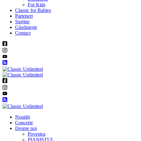
For Kids
Classic for Babies
Parteneri
Susține
Găzduiește
Contact
Noutăți
Concerte
Despre noi
Povestea
PIANISTUL