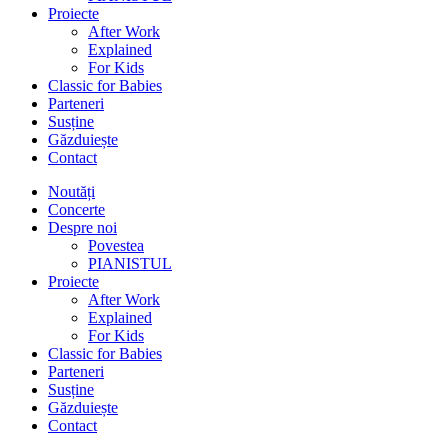
Proiecte
After Work
Explained
For Kids
Classic for Babies
Parteneri
Susține
Găzduiește
Contact
Noutăți
Concerte
Despre noi
Povestea
PIANISTUL
Proiecte
After Work
Explained
For Kids
Classic for Babies
Parteneri
Susține
Găzduiește
Contact