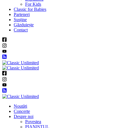
For Kids
Classic for Babies
Parteneri
Susține
Găzduiește
Contact
Noutăți
Concerte
Despre noi
Povestea
PIANISTUL