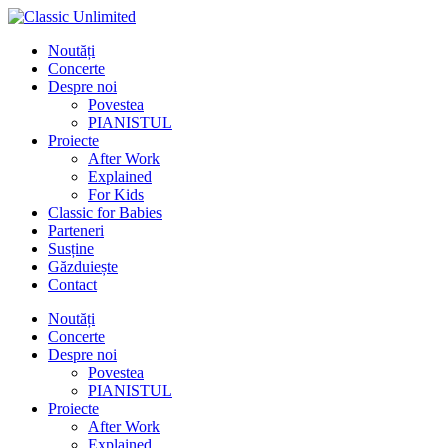
Noutăți
Concerte
Despre noi
Povestea
PIANISTUL
Proiecte
After Work
Explained
For Kids
Classic for Babies
Parteneri
Susține
Găzduiește
Contact
Noutăți
Concerte
Despre noi
Povestea
PIANISTUL
Proiecte
After Work
Explained