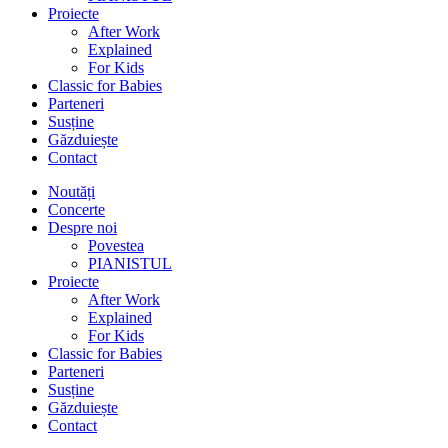
Proiecte
After Work
Explained
For Kids
Classic for Babies
Parteneri
Susține
Găzduiește
Contact
Noutăți
Concerte
Despre noi
Povestea
PIANISTUL
Proiecte
After Work
Explained
For Kids
Classic for Babies
Parteneri
Susține
Găzduiește
Contact