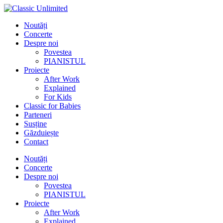
Noutăți
Concerte
Despre noi
Povestea
PIANISTUL
Proiecte
After Work
Explained
For Kids
Classic for Babies
Parteneri
Susține
Găzduiește
Contact
Noutăți
Concerte
Despre noi
Povestea
PIANISTUL
Proiecte
After Work
Explained