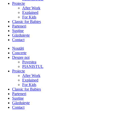
Proiecte
After Work
Explained
For Kids
Classic for Babies
Parteneri
Susține
Găzduiește
Contact
Noutăți
Concerte
Despre noi
Povestea
PIANISTUL
Proiecte
After Work
Explained
For Kids
Classic for Babies
Parteneri
Susține
Găzduiește
Contact