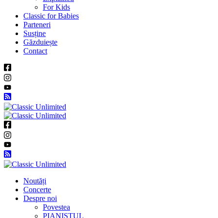
For Kids
Classic for Babies
Parteneri
Susține
Găzduiește
Contact
Noutăți
Concerte
Despre noi
Povestea
PIANISTUL