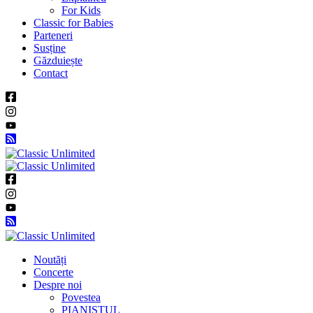
For Kids
Classic for Babies
Parteneri
Susține
Găzduiește
Contact
Noutăți
Concerte
Despre noi
Povestea
PIANISTUL