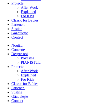
Proiecte
After Work
Explained
For Kids
Classic for Babies
Parteneri
Susține
Găzduiește
Contact
Noutăți
Concerte
Despre noi
Povestea
PIANISTUL
Proiecte
After Work
Explained
For Kids
Classic for Babies
Parteneri
Susține
Găzduiește
Contact