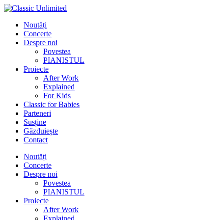
Noutăți
Concerte
Despre noi
Povestea
PIANISTUL
Proiecte
After Work
Explained
For Kids
Classic for Babies
Parteneri
Susține
Găzduiește
Contact
Noutăți
Concerte
Despre noi
Povestea
PIANISTUL
Proiecte
After Work
Explained