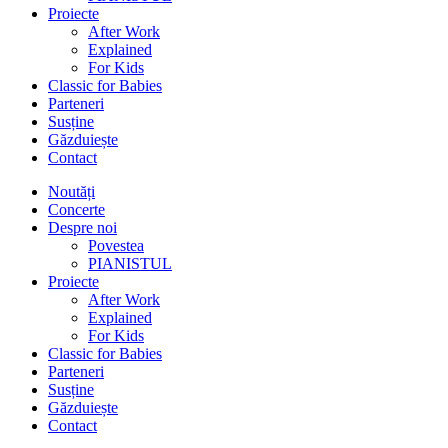
Proiecte
After Work
Explained
For Kids
Classic for Babies
Parteneri
Susține
Găzduiește
Contact
Noutăți
Concerte
Despre noi
Povestea
PIANISTUL
Proiecte
After Work
Explained
For Kids
Classic for Babies
Parteneri
Susține
Găzduiește
Contact