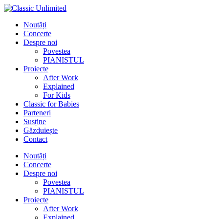
Noutăți
Concerte
Despre noi
Povestea
PIANISTUL
Proiecte
After Work
Explained
For Kids
Classic for Babies
Parteneri
Susține
Găzduiește
Contact
Noutăți
Concerte
Despre noi
Povestea
PIANISTUL
Proiecte
After Work
Explained