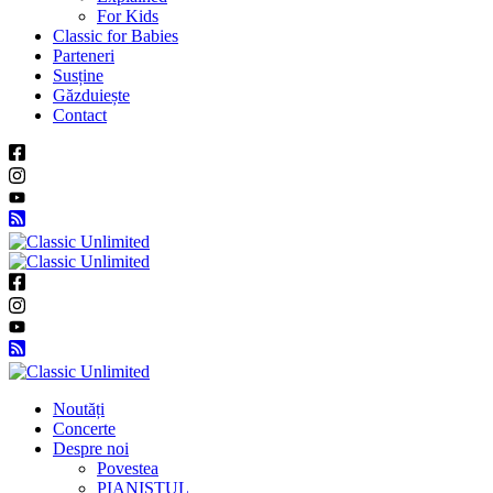
For Kids
Classic for Babies
Parteneri
Susține
Găzduiește
Contact
Noutăți
Concerte
Despre noi
Povestea
PIANISTUL