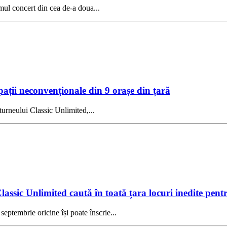
imul concert din cea de-a doua...
pații neconvenționale din 9 orașe din țară
turneului Classic Unlimited,...
lassic Unlimited caută în toată țara locuri inedite pent
septembrie oricine își poate înscrie...