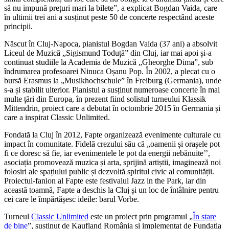
să nu impună prețuri mari la bilete”, a explicat Bogdan Vaida, care
în ultimii trei ani a susținut peste 50 de concerte respectând aceste
principii.
Născut în Cluj-Napoca, pianistul Bogdan Vaida (37 ani) a absolvit
Liceul de Muzică „Sigismund Toduță” din Cluj, iar mai apoi și-a
continuat studiile la Academia de Muzică „Gheorghe Dima”, sub
îndrumarea profesoarei Ninuca Oșanu Pop. În 2002, a plecat cu o
bursă Erasmus la „Musikhochschule” în Freiburg (Germania), unde
s-a și stabilit ulterior. Pianistul a susținut numeroase concerte în mai
multe țări din Europa, în prezent fiind solistul turneului Klassik
Mittendrin, proiect care a debutat în octombrie 2015 în Germania și
care a inspirat Classic Unlimited.
Fondată la Cluj în 2012, Fapte organizează evenimente culturale cu
impact în comunitate. Fidelă crezului său că „oamenii și orașele pot
fi ce doresc să fie, iar evenimentele le pot da energii nebănuite’’,
asociația promovează muzica și arta, sprijină artiștii, imaginează noi
folosiri ale spațiului public și dezvoltă spiritul civic al comunității.
Proiectul-fanion al Fapte este festivalul Jazz in the Park, iar din
această toamnă, Fapte a deschis la Cluj și un loc de întâlnire pentru
cei care le împărtășesc ideile: barul Vorbe.
Turneul
Classic Unlimited
este un proiect prin programul „
În stare
de bine
”, susținut de Kaufland România și implementat de Fundația