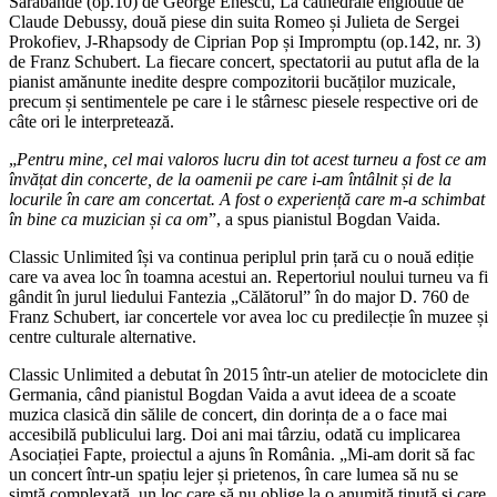
Sarabande (op.10) de George Enescu, La cathedrale engloutie de
Claude Debussy, două piese din suita Romeo și Julieta de Sergei
Prokofiev, J-Rhapsody de Ciprian Pop și Impromptu (op.142, nr. 3)
de Franz Schubert. La fiecare concert, spectatorii au putut afla de la
pianist amănunte inedite despre compozitorii bucăților muzicale,
precum și sentimentele pe care i le stârnesc piesele respective ori de
câte ori le interpretează.
„
Pentru mine, cel mai valoros lucru din tot acest turneu a fost ce am
învățat din concerte, de la oamenii pe care i-am întâlnit și de la
locurile în care am concertat. A fost o experiență care m-a schimbat
în bine ca muzician și ca om
”, a spus pianistul Bogdan Vaida.
Classic Unlimited își va continua periplul prin țară cu o nouă ediție
care va avea loc în toamna acestui an. Repertoriul noului turneu va fi
gândit în jurul liedului Fantezia „Călătorul” în do major D. 760 de
Franz Schubert, iar concertele vor avea loc cu predilecție în muzee și
centre culturale alternative.
Classic Unlimited a debutat în 2015 într-un atelier de motociclete din
Germania, când pianistul Bogdan Vaida a avut ideea de a scoate
muzica clasică din sălile de concert, din dorința de a o face mai
accesibilă publicului larg. Doi ani mai târziu, odată cu implicarea
Asociației Fapte, proiectul a ajuns în România. „Mi-am dorit să fac
un concert într-un spațiu lejer și prietenos, în care lumea să nu se
simtă complexată, un loc care să nu oblige la o anumită ținută și care