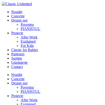
Noutăți
Concerte
Despre noi
Povestea
PIANISTUL
Proiecte
After Work
Explained
For Kids
Classic for Babies
Parteneri
Susține
Găzduiește
Contact
Noutăți
Concerte
Despre noi
Povestea
PIANISTUL
Proiecte
After Work
Explained