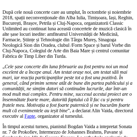
După cele nouă concerte care au umplut, în octombrie și noiembrie
2018, spații neconvenționale din Alba Iulia, Timișoara, Iași, Reghin,
București, Brașov, Petrila și Cluj-Napoca, organizatorii Classic
Unlimited au continuat luna această concertele de muzică clasică în
alte șase locuri inedite: amfiteatrul Universității de Medicină,
Farmacie, Științe și Tehnologie din Târgu Mureș, Sinagoga
Neologică Sion din Oradea, clubul /Form Space și barul Vorbe din
Cluj-Napoca, Colegiul de Arte din Baia Mare și centrul comunitar
Fabrica de Timp Liber din Turda.
„
Cele șase concerte din luna februarie au fost pentru noi un mod
excelent de a începe anul. Am testat orașe noi, am testat săli mai
mari, iar reacția participanților peste tot a fost una pozitivă. În
general, când primim semne atât de bune din partea publicului și a
comunității, ne simțim datori să continuăm lucrurile, dar într-un
mod mult mai complex. Pentru mine, succesul acestui proiect are o
însemnătate foarte mare, datorită faptului că îl fac cu și pentru
fratele meu. Motivația a fost foarte puternică și ne bucurăm foarte
mult că evenimentele au ieșit bine
”, a declarat Alin Vaida, directorul
executiv al
Fapte
, organizator al turneului.
În timpul acestui turneu, pianistul Bogdan Vaida a intepretat Sonata
nr. 7 de Prokofiev, Intermezzo de Johannes Brahms, Pavane și