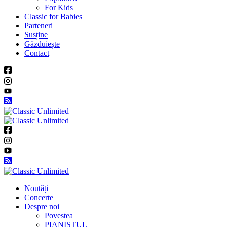
For Kids
Classic for Babies
Parteneri
Susține
Găzduiește
Contact
Noutăți
Concerte
Despre noi
Povestea
PIANISTUL