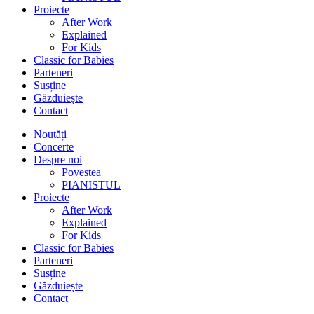
Proiecte
After Work
Explained
For Kids
Classic for Babies
Parteneri
Susține
Găzduiește
Contact
Noutăți
Concerte
Despre noi
Povestea
PIANISTUL
Proiecte
After Work
Explained
For Kids
Classic for Babies
Parteneri
Susține
Găzduiește
Contact